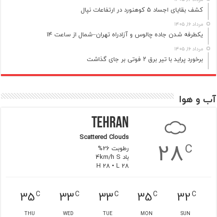
کشف بقایای اجساد ۵ کوهنورد در ارتفاعات نپال
مرداد ۱۶, ۱۴۰۵
یکطرفه شدن جاده چالوس و آزادراه تهران–شمال از ساعت ۱۴
مرداد ۱۶, ۱۴۰۵
برخورد پراید با تیر برق ۲ فوتی بر جای گذاشت
آب و هوا
Tehran
Scattered Clouds
28
C
رطوبت 26%
باد 4km/h S
H 28 • L 28
35
33
33
35
32
C
C
C
C
C
THU
WED
TUE
MON
SUN