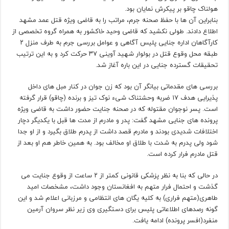
هولناک چاقو بر پیکرش نمایان بود.
بنابراین آن ها با حفظ صحنه جرم، مراتب را به قاضی ویژه قتل عمد مشهد
اطلاع دادند. طولی نکشید که قاضی وحید خاکشور به همراه گروه تخصصی از
کارآگاهان اداره جنایی پلیس آگاهی و عوامل بررسی جرم به طرف منزل ۲
طبقه محل وقوع قتل در بولوار شهید آوینی ۳۷ حرکت کرد و به این ترتیب
تحقیقات گسترده جنایی در این باره آغاز شد.
بررسی های مقدماتی بیانگر آن بود که زن جوان در کنار مبل های داخل
پذیرایی هدف ۱۷ ضربه وحشتناک شیء نوک تیز و برنده (چاقو) قرار گرفته
است. پسر نوجوان مقتوله که در صحنه جنایت حضور داشت به قاضی ویژه
پرونده های جنایی مشهد گفت: پدر و مادرم از مدت ها قبل با یکدیگر دچار
اختلافات شدیدی بودند و مادرم قصد داشت از پدرم طلاق بگیرد و از او جدا
شود ولی پدرم به شدت با طلاق او مخالف بود. به همین خاطر هم او بعد از
قتل مادرم فرار کرده است.
در حالی که بنا به نظر پزشکی قانونی کمتر از ۲ ساعت از وقوع جنایت می
گذشت و احتمال فرار متهم به افغانستان وجود داشت، مشخصات امید
طاهری(متهم فراری) به کلیه یگان های انتظامی و مرزبانی اعلام شد و این
گونه رصدهای اطلاعاتی پلیس برای دستگیری وی زیر نظر سروان آرمین
منفرد(افسر پرونده) ادامه یافت.