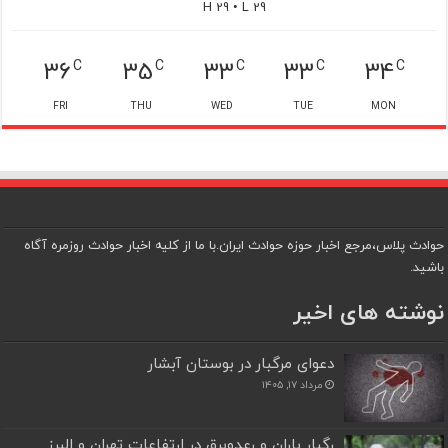
H 29 • L 29
36
35
33
33
34
C
C
C
C
C
FRI
THU
WED
TUE
MON
حوادث پلاس،مرجع اخبار حوزه حوادث ایران.با ما از کلیه اخبار حوادث روزمره آگاه
باشید.
نوشته های اخیر
دعوای مرگبار در بوستان آبشار
مرداد ۱۷, ۱۴۰۵
رگبار باران و رعدوبرق در ارتفاعات تهران و البرز