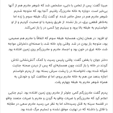
مبینا گفت: پس از تماس با دایی، مشخص شد که شوهر مادرم هم از آنها
بی‌خبر است. دوباره به خانه مادربزرگ رفتیم. آنجا بود که متوجه شدیم
شوهر مادرم هم در محل حاضر شده. او گفت زنگ طبقه سوم را زده اما
به‌خاطر قطعی برق، در باز نشده. از طریق پنجره با او صحبت کردیم و از او
خواستیم به طبقه بالا برود و ببینیم چرا کسی در را باز نمی‌کند.
او افزود: در همان زمان، همسایه طبقه سوم که اتفاقاً با مادرم هم صمیمی
بود، متوجه باز بودن در شد. وقتی وارد خانه شد، با صحنه‌ای دلخراش مواجه
شد، خانه غرق در خون بود و اجساد مادرم و مادربزرگم روی زمین افتاده بود.
دختر جوان با بغض گفت: وقتی پلیس رسید، با کمک آتش‌نشانی تلاش
کردند در خانه را باز کنند، چون همسایه‌ای که پس از دیدن صحنه جنایت
شوکه شده بود، ناخواسته در را پشت سرش بسته بود. از پدرم خواستم
اجازه بدهد من هم به خانه مادرم بروم، اما او مخالفت کرد و خودش به
همراه شوهر مادرم به طبقه چهارم رفت.
پدرم گفت مادربزرگم کمی جلوتر از مادرم روی زمین افتاده بود. تیم جنایی
اعلام کرد که مادربزرگم با ضربات چاقو به گردن و مادرم با ضربات متعدد چاقو
در قفسه سینه به قتل رسیده‌اند اما به نظر می رسید مادرم سعی در مقابله
با قاتل را داشته که در نهایت موفق نشده و تسلیم مرگ شده بود.