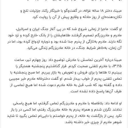
مبینا، دختر ۱۸ ساله غزاله، در گفت‌وگو با خبرنگار رکنا، جزئیات تلخ و
تکان‌دهنده‌ای از روز حادثه و وقایع پیش از آن را روایت کرد.
او گفت: ماجرا از زمانی شروع شد که در پی آغاز جنگ ایران و اسرائیل،
مادرم و مادربزرگم تصمیم گرفتند طلاهایشان را از بانک خارج کرده و نزد خود
نگه دارند. مادرم به‌تازگی از پدرم جدا شده بود و دوباره ازدواج کرده بود، اما در
آن زمان، به‌خاطر شرایط جنگ، در خانه مادربزرگم زندگی می‌کرد.
مبینا درباره آخرین تماسش با مادرش توضیح داد: روز چهارم تیر، ساعت
۱۳:۲۵، با مادرم تلفنی صحبت کردم. قرار گذاشتیم پنجشنبه همدیگر را
ببینیم تا طلاها را برای فروش و تعویض به بازار ببریم. اما صبح پنجشنبه با
تماس تلفنی پدرم از خواب بیدار شدم. او گفت دخترخاله مادرم خبر عجیبی
داده و گفته بود که شب قبل به خانه مادرم دعوت شده اما هیچ تماسی از
طرف آن‌ها پاسخ داده نشده است.
او ادامه داد: بلافاصله با مادرم و مادربزرگم تماس گرفتم، اما هیچ پاسخی
ندادند. نگران شدم و همراه پدرم به خانه مادربزرگ رفتم، اما کسی در را باز
نکرد. پس از بازگشت به خانه، از پدرم خواستم با دایی‌ام تماس بگیرد تا شاید
شوهر مادرم از چیزی خبر داشته باشد.