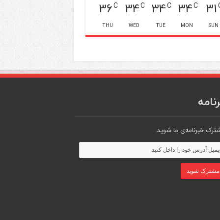
36
34
34
34
31
C
C
C
C
THU
WED
TUE
MON
SUN
نامه
ترک خبرنامه‌ی ما شوید.