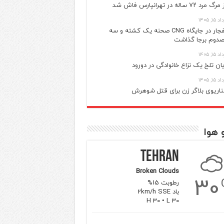
گ مرد ۷۲ ساله در تهرانپارس فاش شد
 ۱۵, ۱۴۰۵
انفجار در جایگاه CNG صحنه یک کشته و سه
دوم برجا گذاشت
 ۱۵, ۱۴۰۵
یان تلخ یک نزاع خانوادگی در دورود
 ۱۵, ۱۴۰۵
اریوی بلاگر زن برای قتل شوهرش
 هوا
Tehran
Broken Clouds
30
رطوبت 15%
باد 2km/h SSE
H 30 • L 30