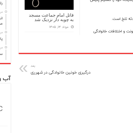
راز مر
مرداد
قاتل امام جماعت مسجد
دثه تلخ است.
به چوبه دار نزدیک شد
مص
مرداد ۱۴, ۱۴۰۵
 که قربانی خشونت و اختلافات خانوادگی
مرداد
پا
مرداد
سن
بعد
درگیری خونین خانوادگی در شهرری
آب و
C