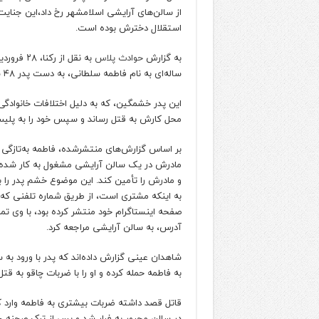
از سالن‌های آرایشی اسلامشهر رخ داد،این جنایت
استقلال دخترش بوده است.
به گزارش
حوادث پلاس
ساله‌ای به نام فاطمه سلطانی، به دست پدر ۴۸ ساله‌اش منتشر شد.
این پدر خشمگین، که به دلیل اختلافات خانوادگی ب
محل کارش به قتل رساند و سپس خود را به پلی
بر اساس گزارش‌های منتشرشده، فاطمه به‌تازگی ب
مادرش در یک سالن آرایشی مشغول به کار شده ب
و مادرش را تأمین کند. این موضوع خشم پدر را بر
به اینکه مشتری است، از طریق شماره تلفنی که د
صفحه اینستاگرام خود منتشر کرده بود، با وی ت
آدرس، به سالن آرایشی مراجعه کرد.
شاهدان عینی گزارش داده‌اند که پدر با ورود به 
به فاطمه حمله کرده و او را با ضربات چاقو به قت
قاتل قصد داشته ضربات بیشتری به فاطمه وارد کن
در سالن مجبور به فرار شد و پس از ترک صحنه 