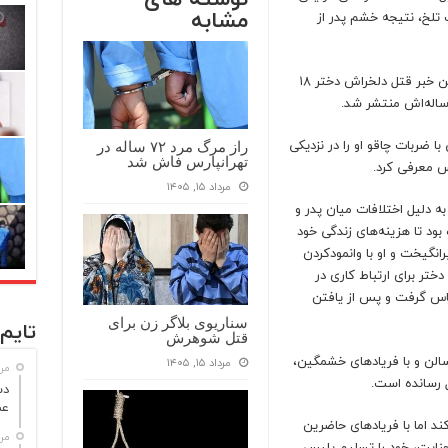
مشابه
 تلخ، نتیجه خشم پدر از
به نقل از رکنا، ۲۸ فروردین خبر قتل دلخراش دختر ۱۸
ا ضربات چاقو او را در نزدیکی
راز مرگ مرد ۷۲ ساله در
تهرانپارس فاش شد
س معرفی کرد.
مرداد ۱۵, ۱۴۰۵
ه دلیل اختلافات میان پدر و
ود تا هزینه‌های زندگی خود
انگیخت و او با وانمودکردن
ختر برای ارتباط کاری در
ماس گرفت و پس از یافتن
سناریوی بلاگر زن برای
تایم 
قتل شوهرش
سالن و با فریادهای خشمگین،
مرداد ۱۵, ۱۴۰۵
مرداد
ل رسانده است.
عم
د اما با فریادهای حاضرین
مرداد
جنایت، خود را تسلیم پلیس