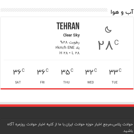
آب و هوا
Tehran
Clear Sky
28
C
رطوبت 28%
باد 2km/h ENE
H 28 • L 28
36
36
35
32
33
C
C
C
C
C
SAT
FRI
THU
WED
TUE
حوادث پلاس،مرجع اخبار حوزه حوادث ایران.با ما از کلیه اخبار حوادث روزمره آگاه
باشید.