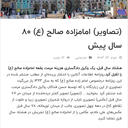
(تصاویر) امامزاده صالح (ع) ۸۰
سال پیش
خرداد ۲۲, ۱۴۰۳
اجتماعی
13 بازدید
هشتاد سال قبل، یک وکیل دادگستری هزینه مرمت بقعه امامزاده صالح (ع)
را تقبل کرد.
روزنامه اطلاعات آنلاین با انتشار بریده‌ای از مطلب منتشر شده در
این روزنامه درخصوص امام زاده صالح (ع) که به سال ۱۳۲۳ باز می‌گردد
تصاویری از این زیارتگاه را که توسط حسن فداکار، وکیل دادگستری مرمت
شد منتشر کرد. بخوانید… (تصویر) تصویر کمتر دیده‌شده از میدان حر ۶۷
سال قبل (عکس) تصویری نایاب از دروازه شمیران تصویری زیبا و خلوت از
تقاطع کاخ در دهه چهل تصویری جالب از میدان توپخانه، ۷۸ سال قبل
عکس‌های علی خادم، عکاس را از امامزاده صالح (ع) تجریش در هشتاد سال
قبل تماشا کنید.