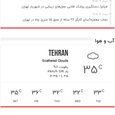
مرداد ۱۹, ۱۴۰۵
فیلم/ دستگیری پزشک قلابی عمل‌های زیبایی در شهریار تهران
مرداد ۱۹, ۱۴۰۵
نجات معجزه‌آسای کارگر ۲۲ ساله از عمق ۱۵ متری چاه در تهران
آب و هوا
Tehran
Scattered Clouds
35
C
رطوبت 11%
باد 3km/h SW
H 35 • L 35
35
36
32
32
33
C
C
C
C
C
SAT
FRI
THU
WED
TUE