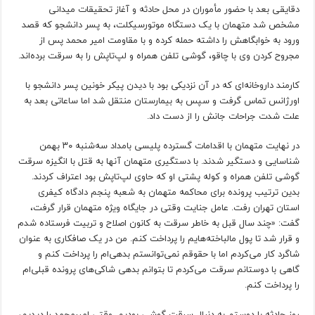
دقایقی بعد با حضور مأموران در محل حادثه و آغاز تحقیقات میدانی
مشخص شد متهمان با یک دستگاه موتورسیکلت، به پسر دانشجو که قصد
ورود به خوابگاهش را داشته حمله کرده و با مقاومت امیر محمد پس از
مجروح کردن وی با چاقو، گوشی تلفن همراه و لپ‌تاپش را به سرقت برده‌اند.
کارمند داروخانه‌ای که در آن نزدیکی بود با دیدن پیکر خونین پسر دانشجو با
اورژانس تماس گرفت و سپس به بیمارستان منتقل شد اما ساعاتی بعد به
علت شدت جراحات جانش را از دست داد.
در نهایت متهمان با اقدامات گسترده پلیسی بامداد سه‌شنبه ۳۰ بهمن
شناسایی و دستگیر شدند. با دستگیری متهمان آنها به قتل با انگیزه سرقت
گوشی تلفن همراه و کوله پشتی او که حاوی لپ‌تاپش بود اعتراف کردند.
بدین ترتیب پرونده برای محاکمه متهمان به شعبه پنجم دادگاه کیفری
استان تهران رفت. عامل جنایت وقتی در جایگاه ویژه متهمان قرار گرفت،
گفت: «چند سال قبل به خاطر سرقت به کانون اصلاح و تربیت فرستاده شدم
و قرار شد تا پول مالباخته‌هایم را پرداخت کنم. من در یک صافکاری به عنوان
شاگرد کار می‌کردم اما با حقوقم نمی‌توانستم بدهی‌ام را پرداخت کنم و
گاهی با دوستانم سرقت می‌کردم تا بتوانم بدهی شاکی‌های پرونده قبلی‌ام
را پرداخت کنم.
روز حادثه با دوستم به دنبال سرقت گوشی بودیم. وقتی امیرمحمد را دیدیم،