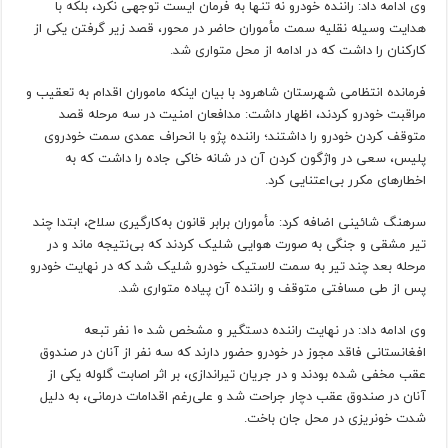
وی ادامه داد: راننده خودرو نه تنها به فرمان ایست توجهی نکرد، بلکه با
هدایت وسیله نقلیه سمت مأموران حاضر در محور، قصد زیر گرفتن یکی از
کارکنان را داشت که در ادامه از محل متواری شد.
فرمانده انتظامی شهرستان شاهرود با بیان اینکه ماموران اقدام به تعقیب و
مراقبت خودرو کردند، اظهار داشت: مدافعان امنیت در سه مرحله قصد
متوقف کردن خودرو را داشتند؛ راننده پژو با انحراف عمدی سمت خودروی
پلیس، سعی در واژگون کردن آن در شانه خاکی جاده را داشت که به
اخطارهای مکرر بی‌اعتنایی کرد.
سرهنگ شائینی اضافه کرد: مأموران برابر قانون به‌کارگیری سلاح، ابتدا چند
تیر مشقی و جنگی به صورت هوایی شلیک کردند که بی‌نتیجه ماند و در
مرحله بعد چند تیر به سمت لاستیک خودرو شلیک شد که در نهایت خودرو
پس از طی مسافتی متوقف و راننده آن پیاده متواری شد.
وی ادامه داد: در نهایت راننده دستگیر و مشخص شد ۱۰ نفر تبعه
افغانستانی فاقد مجوز در خودرو حضور دارند که سه نفر از آنان در صندوق
عقب مخفی شده بودند و در جریان تیراندازی، بر اثر اصابت گلوله یکی از
آنان در صندوق عقب دچار جراحت شد و علی‌رغم اقدامات درمانی، به دلیل
شدت خونریزی در محل جان باخت.