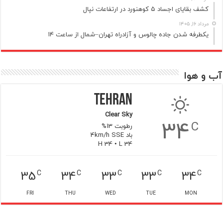
کشف بقایای اجساد ۵ کوهنورد در ارتفاعات نپال
مرداد ۱۶, ۱۴۰۵
یکطرفه شدن جاده چالوس و آزادراه تهران–شمال از ساعت ۱۴
آب و هوا
Tehran
Clear Sky
34
C
رطوبت 13%
باد 4km/h SSE
H 34 • L 34
35
34
33
33
34
C
C
C
C
C
FRI
THU
WED
TUE
MON