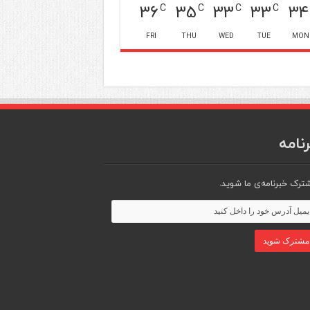
36
35
33
33
34
C
C
C
C
FRI
THU
WED
TUE
MON
نامه
ترک خبرنامه‌ی ما شوید.