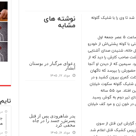
نوشته های
 شد تا وی را با شلیک گلوله
مشابه
به نقل از مشرق، حوالی ساعت ۵ عصر جمعه اول
ی با کوله پشتی‌اش از خودرو
ل خانه، شنیدن صدای آشنایی
شت صاحب کارش را دید که از
 سیمین که از دیدن او آنجا
دعوای مرگبار در بوستان
آبشار
ضورش را بپرسد که ناگهان
مرداد ۱۷, ۱۴۰۵
لت کمری بیرون کشید و در
ی شلیک گلوله سکوت خیابان
را در هم شکست. زن جوان غرق در خون روی زمین افتاد. مرد ۵۵ ساله
ای تیر دوم به گوش رسید.
تایم 
 در خون زن و مرد کف خیابان
مرداد
پدر شاهرودی پس از قتل
جا
پسرش، جسد را در چاه
و گزارش این قتل از سوی
هش
مخفی کرد
ازپرس کشیک قتل اعلام شد.
مرداد ۱۶, ۱۴۰۵
مرداد