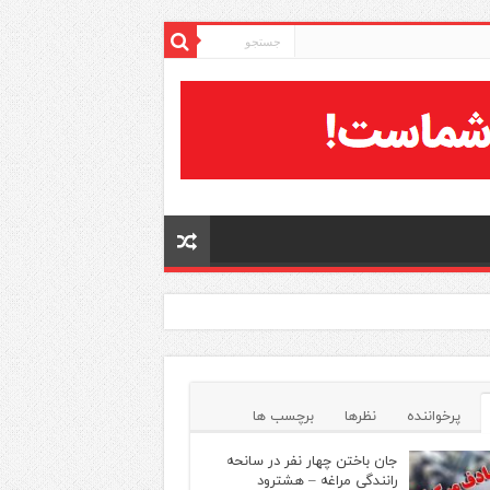
پرخواننده
نظرها
برچسب ها
جان باختن چهار نفر در سانحه
رانندگی مراغه – هشترود