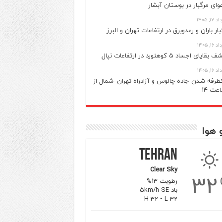
وای مرگبار در بوستان آبشار
 ۱۷, ۱۴۰۵
بار باران و رعدوبرق در ارتفاعات تهران و البرز
 ۱۶, ۱۴۰۵
بقایای اجساد ۵ کوهنورد در ارتفاعات نپال
 ۱۶, ۱۴۰۵
طرفه شدن جاده چالوس و آزادراه تهران–شمال از
عت ۱۴
 هوا
Tehran
Clear Sky
32
رطوبت 13%
باد 5km/h SE
H 32 • L 32