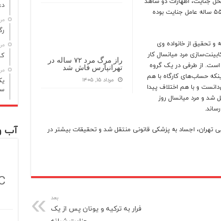
محل جنایت، اظهارات دو شاهد
دع
و مدارک موجود در صحنه قتل محرز شد که مرد ۵۵ ساله عامل جنایت بوده
مرداد
رگ
حقیقات با شناسایی هویت زن ۴۲ ساله و تحقیق از خانواده وی
مرداد
ینت‌سازی مرد میانسال کار
کشف 
راز مرگ مرد ۷۲ ساله در
 است. از طرفی در یک گروه
تهرانپارس فاش شد
مرداد
ینکه حساب‌های کارگاه با هم
مرداد ۱۵, ۱۴۰۵
یک
دانست و با هم اختلاف پیدا
سا
ل شد و مرد میانسال روز
ساند.
آب و
ی تهران، اجساد به پزشکی قانونی منتقل شد و تحقیقات بیشتر در
C
بعد
فرار به ترکیه و یونان پس از یک
جنایت شبانه