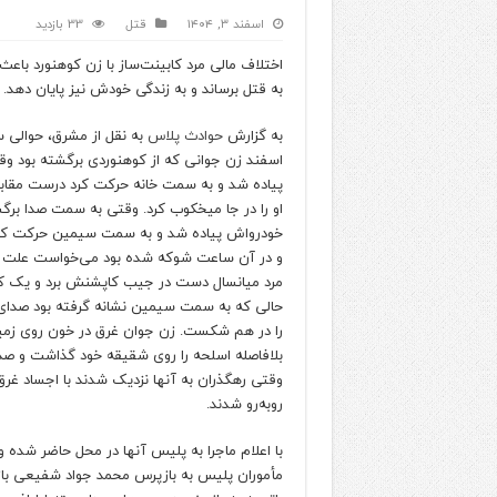
اسفند ۳, ۱۴۰۴
قتل
33 بازدید
اختلاف مالی مرد کابینت‌ساز با زن کوهنورد باعث
به قتل برساند و به زندگی خودش نیز پایان دهد.
به گزارش
حوادث پلاس
اسفند زن جوانی که از کوهنوردی برگشته بود وقت
پیاده شد و به سمت خانه حرکت کرد درست مقاب
او را در جا میخکوب کرد. وقتی به سمت صدا برگ
خودرواش پیاده شد و به سمت سیمین حرکت کرد.
و در آن ساعت شوکه شده بود می‌خواست علت ح
مرد میانسال دست در جیب کاپشنش برد و یک ک
حالی که به سمت سیمین نشانه گرفته بود صدا
بلافاصله اسلحه را روی شقیقه خود گذاشت و صد
وقتی رهگذران به آنها نزدیک شدند با اجساد غرق
روبه‌رو شدند.
با اعلام ماجرا به پلیس آنها در محل حاضر شده 
مأموران پلیس به بازپرس محمد جواد شفیعی ب