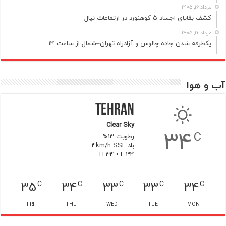
مرداد ۱۶, ۱۴۰۵
کشف بقایای اجساد ۵ کوهنورد در ارتفاعات نپال
مرداد ۱۶, ۱۴۰۵
یکطرفه شدن جاده چالوس و آزادراه تهران–شمال از ساعت ۱۴
آب و هوا
Tehran
Clear Sky
34
C
رطوبت 13%
باد 4km/h SSE
H 34 • L 34
35
34
33
33
34
C
C
C
C
C
FRI
THU
WED
TUE
MON