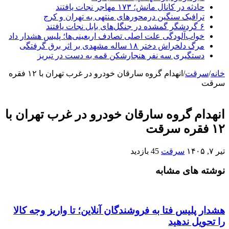
حادثه در کانال مانش؛ ۱۷۳ مهاجر نجات یافتند
ترافیک سنگین درمحورهای منتهی به تهران و کرج
۶ گردشگر گمشده در جنگل‌های بابل نجات یافتند
خواب‌آلودگی علت اصلی تصادف اربعینی‌ها؛ پلیس هشدار داد
مرگ دلخراش دختر ۱۸ ساله مشهدی بر اثر برق گرفتگی
دستگیری سه نفر هنجارشکن قمه به دست در تبریز
خانه
/
سرقت
/
انهدام گروه سارقان خودرو در غرب تهران با ۱۲ فقره
سرقت
انهدام گروه سارقان خودرو در غرب تهران با
۱۲ فقره سرقت
تیر ۷, ۱۴۰۵
سرقت
45 بازدید
نوشته های مشابه
هشدار پلیس فتا به فروشندگان آنلاین؛ تا واریز وجه کالا
را تحویل ندهید