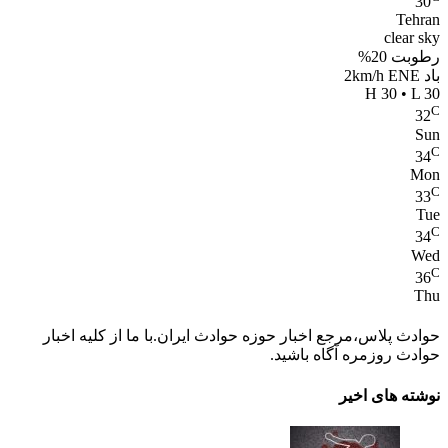
30
Tehran
clear sky
رطوبت 20%
باد 2km/h ENE
H 30 • L 30
C
32
Sun
C
34
Mon
C
33
Tue
C
34
Wed
C
36
Thu
حوادث پلاس،مرجع اخبار حوزه حوادث ایران.با ما از کلیه اخبار
حوادث روزمره آگاه باشید.
نوشته های اخیر