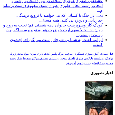
عشقعلی صفری هولاری: سلام، در مورد انتخاب رشته و
انتخاب رشته محل، طوری عنوان شود، مفهوم درست برساند
م...
niki: در جنگ با کسانی که می‌خواهند با ترویج برهنگی،
حیازدایی و دین‌زدایی کنند. همه مسئ...
کودک کار وسرپرست خانواده دهه شصتی قم: نعلت به روح و
روان ات، حالا سهم ارث خواهرت هم به تو میرسه، اگه بهت
رسید، تونستی...
ایرانیم لعنت به شما بی شرفا: راست می گن اخراجشون
کنند...
قتل
تصادف
آتش سوزی
دستگیری
سرقت
مرگ
پلیس
کلاهبرداری
تهران
مواد مخدر
زلزله
ترافیک
بازداشت
واژگونی
سارق
قاچاق
انفجار
تیراندازی
تصادف مرگبار
سقوط
قاتل
جسد
محدودیت ترافیکی
جاده چالوس
آب و هوا
اخبار تصویری