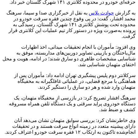
حرفه‌ای خودرو در محدوده کلانتری ۱۴۱ شهرک گلستان خبر داد.
به گزارش
حوادث پلاس
به نقل از خبرگزاری صدا و سیما، سرهنگ
محمد افشار، گفت: در پی وقوع چندین فقره سرقت خودرو در
محدوده تحت پوشش کلانتری ۱۴۱ شهرک گلستان، رسیدگی به
پرونده به‌صورت ویژه در دستور کار تیم عملیات این کلانتری قرار
گرفت.
وی افزود: مأموران با انجام تحقیقات میدانی، اخذ اظهارات
مال‌باختگان و بازبینی تصاویر دوربین‌های مداربسته، موفق به
شناسایی مشخصات ظاهری دو سارق شدند؛ در ادامه، هویت و محل
اختفای متهمان شناسایی شد.
سرکلانتر دوم پلیس پیشگیری تهران ادامه داد: مأموران پس از
هماهنگی با مرجع قضایی، در عملیاتی غافلگیرانه به مخفیگاه
متهمان وارد شده و هر دو سارق را دستگیر کردند.
سرهنگ افشار تصریح کرد: در بازرسی از مخفیگاه متهمان، یک
دستگاه خودروی پراید سرقتی و یک دستگاه تلفن همراه مسروقه
کشف و ضبط شد.
وی خاطرنشان کرد: بررسی سوابق متهمان نشان می‌دهد آنان
دارای پیشینه متعدد در زمینه انواع سرقت هستند و در تحقیقات
انجام‌شده تاکنون به ارتکاب ۱۲ فقره سرقت خودرو اعتراف کردند.