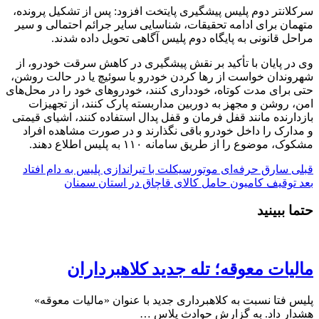
سرکلانتر دوم پلیس پیشگیری پایتخت افزود: پس از تشکیل پرونده،
متهمان برای ادامه تحقیقات، شناسایی سایر جرائم احتمالی و سیر
مراحل قانونی به پایگاه دوم پلیس آگاهی تحویل داده شدند.
وی در پایان با تأکید بر نقش پیشگیری در کاهش سرقت خودرو، از
شهروندان خواست از رها کردن خودرو با سوئیچ یا در حالت روشن،
حتی برای مدت کوتاه، خودداری کنند، خودرو‌های خود را در محل‌های
امن، روشن و مجهز به دوربین مداربسته پارک کنند، از تجهیزات
بازدارنده مانند قفل فرمان و قفل پدال استفاده کنند، اشیای قیمتی
و مدارک را داخل خودرو باقی نگذارند و در صورت مشاهده افراد
مشکوک، موضوع را از طریق سامانه ۱۱۰ به پلیس اطلاع دهند.
قبلی
سارق حرفه‌ای موتورسیکلت با تیراندازی پلیس به دام افتاد
بعد
توقیف کامیون حامل کالای قاچاق در استان سمنان
حتما ببینید
مالیات معوقه؛ تله جدید کلاهبرداران
پلیس فتا نسبت به کلاهبرداری جدید با عنوان «مالیات معوقه»
هشدار داد. به گزارش حوادث پلاس …