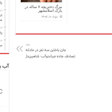
راز مر
مرگ دختربچه ۷ ساله در
مرداد
پارک اسلامشهر
مرداد ۱۰, ۱۴۰۵
مص
مرداد
پا
مرداد
بعد
سن
جان باختن سه نفر در حادثه
تصادف جاده میاندوآب- شاهین‌دژ
آب و
C