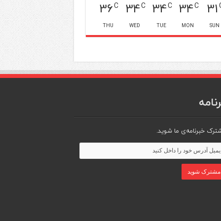
36
34
34
34
31
C
C
C
C
THU
WED
TUE
MON
SUN
نامه
ترک خبرنامه‌ی ما شوید.