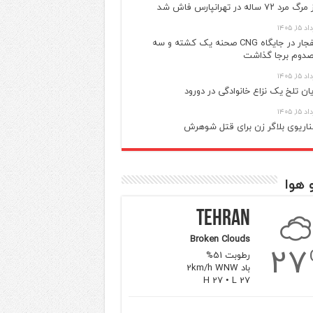
گ مرد ۷۲ ساله در تهرانپارس فاش شد
 ۱۵, ۱۴۰۵
انفجار در جایگاه CNG صحنه یک کشته و سه
دوم برجا گذاشت
 ۱۵, ۱۴۰۵
یان تلخ یک نزاع خانوادگی در دورود
 ۱۵, ۱۴۰۵
اریوی بلاگر زن برای قتل شوهرش
 هوا
Tehran
Broken Clouds
27
رطوبت 51%
باد 2km/h WNW
H 27 • L 27