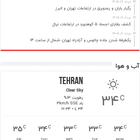
مرداد ۱۷, ۱۴۰۵
رگبار باران و رعدوبرق در ارتفاعات تهران و البرز
مرداد ۱۶, ۱۴۰۵
کشف بقایای اجساد ۵ کوهنورد در ارتفاعات نپال
مرداد ۱۶, ۱۴۰۵
یکطرفه شدن جاده چالوس و آزادراه تهران–شمال از ساعت ۱۴
آب و هوا
Tehran
Clear Sky
34
C
رطوبت 13%
باد 4km/h SSE
H 34 • L 34
35
34
33
33
34
C
C
C
C
C
FRI
THU
WED
TUE
MON