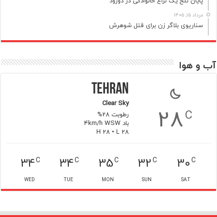
پایان تلخ یک نزاع خانوادگی در دورود
مرداد ۱۵, ۱۴۰۵
سناریوی بلاگر زن برای قتل شوهرش
آب و هوا
Tehran
Clear Sky
28
C
رطوبت 28%
باد 4km/h WSW
H 28 • L 28
34
34
35
32
30
C
C
C
C
C
WED
TUE
MON
SUN
SAT