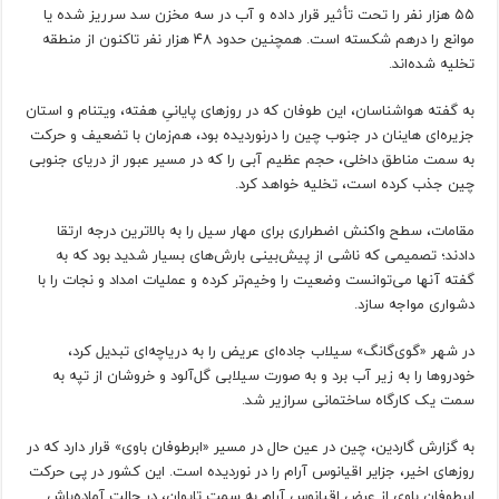
۵۵ هزار نفر را تحت تأثیر قرار داده و آب در سه مخزن سد سرریز شده یا
موانع را درهم شکسته است. همچنین حدود ۴۸ هزار نفر تاکنون از منطقه
تخلیه شده‌اند.
به گفته هواشناسان، این طوفان که در روزهای پایانیِ هفته، ویتنام و استان
جزیره‌ای هاینان در جنوب چین را درنوردیده بود، هم‌زمان با تضعیف و حرکت
به سمت مناطق داخلی، حجم عظیم آبی را که در مسیر عبور از دریای جنوبی
چین جذب کرده است، تخلیه خواهد کرد.
مقامات، سطح واکنش اضطراری برای مهار سیل را به بالاترین درجه ارتقا
دادند؛ تصمیمی که ناشی از پیش‌بینی بارش‌های بسیار شدید بود که به
گفته آنها می‌توانست وضعیت را وخیم‌تر کرده و عملیات امداد و نجات را با
دشواری مواجه سازد.
در شهر «گوی‌گانگ» سیلاب جاده‌ای عریض را به دریاچه‌ای تبدیل کرد،
خودروها را به زیر آب برد و به صورت سیلابی گل‌آلود و خروشان از تپه به
سمت یک کارگاه ساختمانی سرازیر شد.
به گزارش گاردین، چین در عین حال در مسیر «ابرطوفان باوی» قرار دارد که در
روزهای اخیر، جزایر اقیانوس آرام را در نوردیده است. این کشور در پی حرکت
ابرطوفان باوی از عرض اقیانوس آرام به سمت تایوان، در حالت آماده‌باش