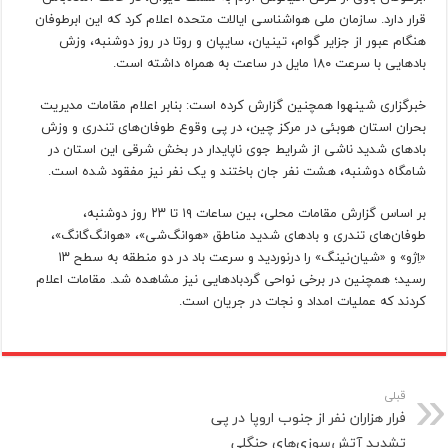
قرار دارد. سازمان ملی هواشناسی ایالات متحده اعلام کرد که این ابرطوفان
هنگام عبور از جزایر گوام، تینیان، سایپان و روتا در روز دوشنبه، وزش
بادهایی با سرعت ۱۸۰ مایل در ساعت به همراه داشته است.
خبرگزاری شینهوا همچنین گزارش کرده است: بنابر اعلام مقامات مدیریت
بحران استان هوبئی در مرکز چین، در پی وقوع طوفان‌های تندری و وزش
بادهای شدید ناشی از شرایط جوی ناپایدار در بخش شرقی این استان در
شامگاه دوشنبه، هشت نفر جان باختند و یک نفر نیز مفقود شده است.
بر اساس گزارش مقامات محلی، بین ساعات ۱۹ تا ۲۳ روز دوشنبه،
طوفان‌های تندری و بادهای شدید مناطق «هوانگ‌شی»، «هوانگ‌گانگ»،
«اِژو» و «شیان‌نینگ» را درنوردید و سرعت باد در دو منطقه به سطح ۱۳
رسید؛ همچنین در برخی نواحی گردبادهایی نیز مشاهده شد. مقامات اعلام
کردند که عملیات امداد و نجات در جریان است.
قبلی
فرار هزاران نفر از جنوب اروپا در پی
تشدید آتش‌سوزی‌های جنگلی