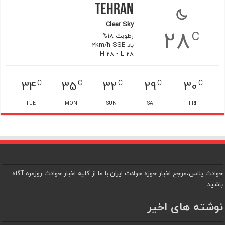
Tehran
Clear Sky
28
C
رطوبت 18%
باد 2km/h SSE
H 28 • L 28
34
35
32
29
30
C
C
C
C
C
TUE
MON
SUN
SAT
FRI
حوادث پلاس،مرجع اخبار حوزه حوادث ایران.با ما از کلیه اخبار حوادث روزمره آگاه
باشید.
نوشته های اخیر