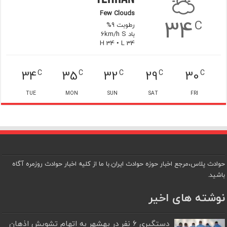
Few Clouds
34
C
رطوبت 9%
باد 6km/h S
H 34 • L 34
34
35
32
29
30
C
C
C
C
C
TUE
MON
SUN
SAT
FRI
حوادث پلاس،مرجع اخبار حوزه حوادث ایران.با ما از کلیه اخبار حوادث روزمره آگاه
باشید.
نوشته های اخیر
دستگیری ۶ نفر در بهشهر به اتهام تشویش اذهان