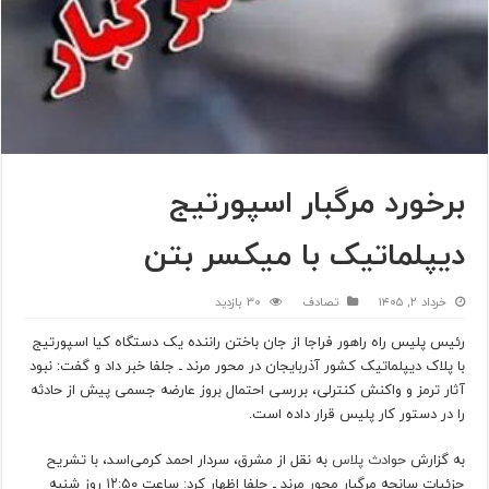
برخورد مرگبار اسپورتیج
دیپلماتیک با میکسر بتن
خرداد ۲, ۱۴۰۵
تصادف
30 بازدید
رئیس پلیس راه راهور فراجا از جان باختن راننده یک دستگاه کیا اسپورتیج
با پلاک دیپلماتیک کشور آذربایجان در محور مرند ـ جلفا خبر داد و گفت: نبود
آثار ترمز و واکنش کنترلی، بررسی احتمال بروز عارضه جسمی پیش از حادثه
را در دستور کار پلیس قرار داده است.
به گزارش
حوادث پلاس
به نقل از مشرق، سردار احمد کرمی‌اسد، با تشریح
جزئیات سانحه مرگبار محور مرند ـ جلفا اظهار کرد: ساعت ۱۲:۵۰ روز شنبه