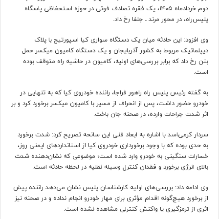
دوم خردادماه ۱۴۰۵، یک فقره تصادف فوتی در حوزه استحفاظی پاسگاه
پلیس‌راه، در محور مرند ـ جلفا رخ داد.
وی افزود: این حادثه میان یک دستگاه سواری کیا اسپورتیج با پلاک
دیپلماتیک مربوط به کشور آذربایجان و یک دستگاه کامیون میکسر حمل
بتن رخ داد که برابر بررسی‌های اولیه، کامیون در حاشیه راه متوقف بوده
است.
به گفته رئیس پلیس راه راهور فراجا، راننده خودروی کیا که به تنهایی در
خودرو حضور داشت، پس از انحراف از مسیر با کامیون میکسر برخورد کرد و بر
اثر شدت جراحات وارده، در صحنه جان باخت.
سردار کرمی‌اسد با اشاره به ابعاد فنی این سانحه تصریح کرد: شدت برخورد
به حدی بوده که با وجود برخورداری خودروی کیا از استانداردهای ایمنی روز،
خسارات سنگینی به خودرو وارد شده است؛ موضوعی که نشان‌دهنده شدت
بالای انرژی برخورد و فقدان کنترل وسیله نقلیه در لحظه حادثه است.
وی ادامه داد: بررسی‌های اولیه کارشناسان پلیس نشان می‌دهد راننده پیش
از برخورد هیچ‌گونه اقدام مؤثری برای مهار خودرو انجام نداده و در صحنه نیز
اثری از ترمزگیری یا واکنش کنترلی مشاهده نشده است.