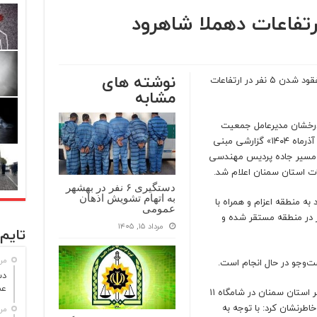
نوشته های
مدیرعامل جمعیت هلال احمر استان سمنان از مفقود شدن ۵ نفر در ارتفاعات
مشابه
درخشان مدیرعامل جمعیت
هلال احمر سمنان اظهار کرد: در روز سه شنبه «۱۱ آذرماه ۱۴۰۴» گزارشی مبنی
ر مسیر جاده پردیس مهندسی
ات استان سمنان اعلام شد.
دستگیری ۶ نفر در بهشهر
به اتهام تشویش اذهان
 به منطقه اعزام و همراه با
عمومی
ر در منطقه مستقر شده و
مرداد ۱۵, ۱۴۰۵
تایم 
مرداد
ت‌وجو در حال انجام است.
عم
به گزارش ایسنا به نقل از روابط عمومی هلال احمر استان سمنان در شامگاه ۱۱
طرنشان کرد: با توجه به
مرداد