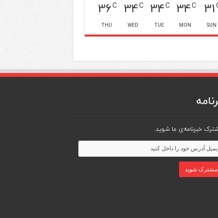
36
34
34
34
31
C
C
C
C
THU
WED
TUE
MON
SUN
نامه
ترک خبرنامه‌ی ما شوید.