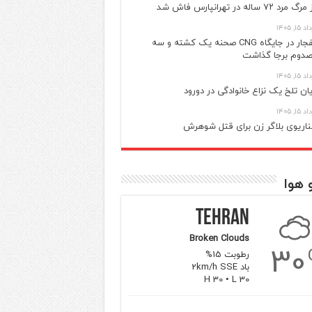
گ مرد ۷۲ ساله در تهرانپارس فاش شد
 ۱۵, ۱۴۰۵
انفجار در جایگاه CNG صحنه یک کشته و سه
دوم برجا گذاشت
 ۱۵, ۱۴۰۵
یان تلخ یک نزاع خانوادگی در دورود
 ۱۵, ۱۴۰۵
اریوی بلاگر زن برای قتل شوهرش
 هوا
Tehran
Broken Clouds
30
رطوبت 15%
باد 2km/h SSE
H 30 • L 30