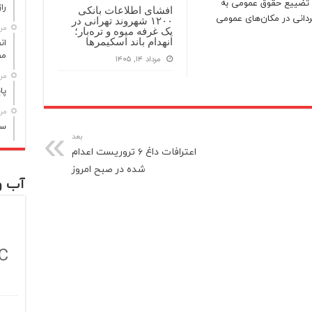
رد تضییع حقوق عمومی به
راز مر
افشای اطلاعات بانکی
دانی در مکان‌های عمومی
۱۲۰۰ شهروند تهرانی در
مرداد
یک غرفه میوه و تره‌بار؛
انهدام باند اسکیمرها
مص
مرداد ۱۴, ۱۴۰۵
مرداد
پا
مرداد
سن
بعد
اعترافات داغ ۶ تروریست‌ اعدام
شده در صبح امروز
آب و
C