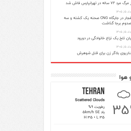
گ مرد ۷۲ ساله در تهرانپارس فاش شد
 ۱۵, ۱۴۰۵
انفجار در جایگاه CNG صحنه یک کشته و سه
دوم برجا گذاشت
 ۱۵, ۱۴۰۵
یان تلخ یک نزاع خانوادگی در دورود
 ۱۵, ۱۴۰۵
اریوی بلاگر زن برای قتل شوهرش
 هوا
Tehran
Scattered Clouds
35
رطوبت 9%
باد 5km/h SE
H 35 • L 35