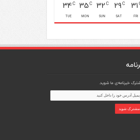
34
35
32
29
31
C
C
C
C
TUE
MON
SUN
SAT
FRI
نامه
ترک خبرنامه‌ی ما شوید.