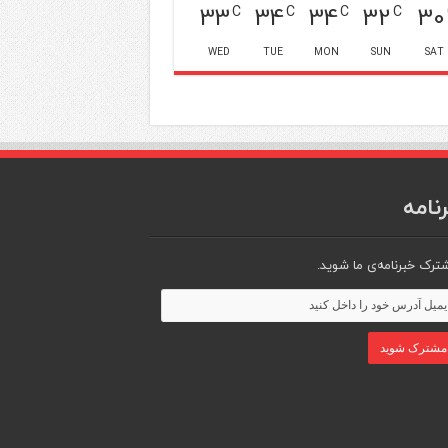
33
34
34
32
30
C
C
C
C
WED
TUE
MON
SUN
SAT
نامه
ترک خبرنامه‌ی ما شوید.