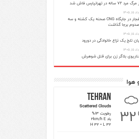
گ مرد ۷۲ ساله در تهرانپارس فاش شد
 ۱۵, ۱۴۰۵
انفجار در جایگاه CNG صحنه یک کشته و سه
دوم برجا گذاشت
 ۱۵, ۱۴۰۵
یان تلخ یک نزاع خانوادگی در دورود
 ۱۵, ۱۴۰۵
اریوی بلاگر زن برای قتل شوهرش
 هوا
Tehran
Scattered Clouds
32
رطوبت 13%
باد 2km/h E
H 32 • L 32