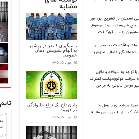
مشابه
لی اسدیان در تشریح این خبر
 سطح شهرستان مرند موضوع
ماموران پلیس قرارگرفت.
قانی با انجام تحقیقات و اقدامات تخصصی و
دستگیری ۶ نفر در بهشهر
به اتهام تشویش اذهان
با هماهنگی قضائی متهم را
عمومی
مرداد ۱۵, ۱۴۰۵
با توجه به شواهد و دلایل
 بازجویی‌های فنی و تخصصی به ۱۰ فقره سرقت موتورسیکلت اعتراف
 مراحل قانونی به مراجع
تایم 
فظ هوشیاری با عمل به
پایان تلخ یک نزاع خانوادگی
در دورود
هشدار‌ها و توصیه های انتظامی، هر گونه مورد مشکوک را از طریق تلفن ۱۱۰ به
مرداد
مرداد ۱۵, ۱۴۰۵
عم
مرداد