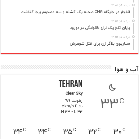
مرداد ۱۵, ۱۴۰۵
انفجار در جایگاه CNG صحنه یک کشته و سه مصدوم برجا گذاشت
مرداد ۱۵, ۱۴۰۵
پایان تلخ یک نزاع خانوادگی در دورود
مرداد ۱۵, ۱۴۰۵
سناریوی بلاگر زن برای قتل شوهرش
آب و هوا
Tehran
Clear Sky
33
C
رطوبت 9%
باد 5km/h E
H 33 • L 33
34
34
35
32
30
C
C
C
C
C