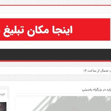
–شمال از ساعت ۱۴
د در بزرگراه یاسینی
تازه