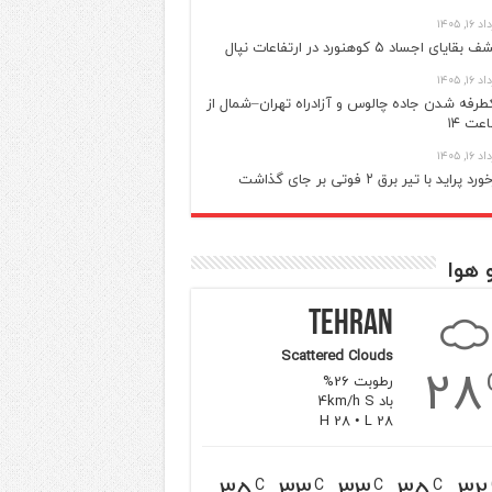
 ۱۶, ۱۴۰۵
بقایای اجساد ۵ کوهنورد در ارتفاعات نپال
 ۱۶, ۱۴۰۵
طرفه شدن جاده چالوس و آزادراه تهران–شمال از
عت ۱۴
 ۱۶, ۱۴۰۵
رد پراید با تیر برق ۲ فوتی بر جای گذاشت
 هوا
Tehran
Scattered Clouds
28
رطوبت 26%
باد 4km/h S
H 28 • L 28
35
33
33
35
32
C
C
C
C