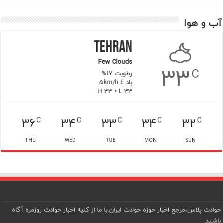
آب و هوا
Tehran
Few Clouds
33
C
رطوبت 17%
باد 5km/h E
H 33 • L 33
36
34
33
34
32
C
C
C
C
C
THU
WED
TUE
MON
SUN
حوادث پلاس،مرجع اخبار حوزه حوادث ایران.با ما از کلیه اخبار حوادث روزمره آگاه
باشید.