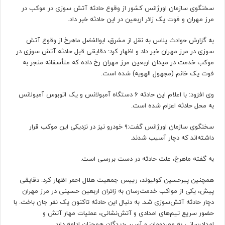
سخنگوی سازمان اورژانس کشور از وقوع حادثه آتش سوزی در موکب در
مرز مهران و فوت یک زائر اربعین در این حادثه خبر داد.
به گزارش حوادث پلاس به نقل از مشرق، ابوالفضل ماهرخ از وقوع آتش
سوزی در مرز مهران خبر داد و اظهار کرد: دقایقی قبل حادثه آتش سوزی در
موکب خدمت در میدان اربعین مرز مهران رخ داده که متأسفانه منجر به
فوت یک خانم (مجهول الهویه) شده است.
وی افزود: با اعلام این حادثه ۶ دستگاه آمبولانس و یک اتوبوس آمبولانس
به محل حادثه اعزام شده است.
سخنگوی سازمان اورژانس گفت:۹ خودرو نیز در نزدیکی این موکب قرار
داشته‌اند که دچار آسیب شدند.
به گفته ماهرخ، علت حادثه در دست بررسی است.
همچنین پیرحسین کولیوند، رییس جمعیت هلال احمر اظهار کرد: دقایقی
پیش، یکی از مواکب خدمت‌رسان به زائران اربعین حسینی در مرز مهران
دچار حادثه آتش‌سوزی شد. به دنبال این حادثه تاکنون یک نفر جان باخت. با
حضور سریع تیم‌های امدادی و آتش‌نشانی، عملیات مهار آتش و
امدادرسانی به مصدومان و آسیب‌دیدگان همچنان ادامه دارد.