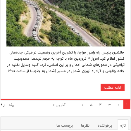
جانشین پلیس راه راهور فراجا، با تشریح آخرین وضعیت ترافیکی جاده‌های
کشور اعلام کرد: امروز ۴ فروردین ماه با توجه به حجم ترددها، محدودیت
ترافیکی در محورهای شمالی اعمال و بر این اساس، تردد کلیه وسایل نقلیه در
جاده چالوس و آزادراه تهران–شمال در مسیر (شمال به جنوب) از ساعت۱۳:۰۰
…
ادامه مطلب
1
2
3
4
5
»
...
آخرین »
برگه 1 از 6
تازه
پرخواننده
نظرها
برچسب ها