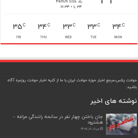
باد 4km/h SSE
H 34 • L 34
35
34
33
33
34
C
C
C
C
C
FRI
THU
WED
TUE
MON
حوادث پلاس،مرجع اخبار حوزه حوادث ایران.با ما از کلیه اخبار حوادث روزمره آگاه
باشید.
نوشته های اخیر
جان باختن چهار نفر در سانحه رانندگی مراغه –
هشترود
مرداد ۱۸, ۱۴۰۵