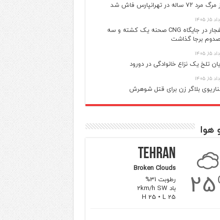
گ مرد ۷۲ ساله در تهرانپارس فاش شد
 ۱۵, ۱۴۰۵
انفجار در جایگاه CNG صحنه یک کشته و سه
دوم برجا گذاشت
 ۱۵, ۱۴۰۵
یان تلخ یک نزاع خانوادگی در دورود
 ۱۵, ۱۴۰۵
اریوی بلاگر زن برای قتل شوهرش
 هوا
Tehran
Broken Clouds
25
رطوبت 31%
باد 2km/h SW
H 25 • L 25