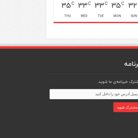
35
33
33
35
32
C
C
C
C
THU
WED
TUE
MON
SUN
نامه
ترک خبرنامه‌ی ما شوید.