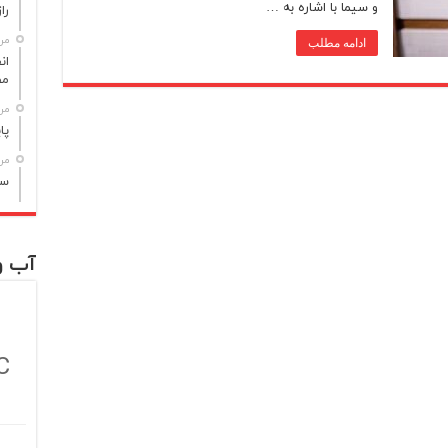
و سیما با اشاره به …
راز مر
مرداد
ادامه مطلب
مص
مرداد
پا
مرداد
سن
آب و
C