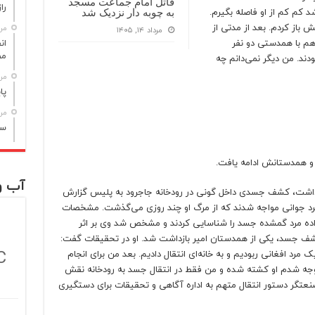
قاتل امام جماعت مسجد
راز مر
کم کم از او فاصله بگیرم.
به چوبه دار نزدیک شد
ش باز کردم. بعد از مدتی از
مرداد
مرداد ۱۴, ۱۴۰۵
 هم با همدستی دو نفر
مص
ودند. من دیگر نمی‌دانم چه
مرداد
پا
مرداد
سن
 و همدستانش ادامه یافت.
آب و
 داشت، کشف جسدی داخل گونی در رودخانه جاجرود به پلیس گزارش
مرد جوانی مواجه شدند که از مرگ او چند روزی می‌گذشت. مشخصات
ده مرد گمشده جسد را شناسایی کردند و مشخص شد وی بر اثر
شف جسد، یکی از همدستان امیر بازداشت شد. او در تحقیقات گفت:
C
مرد افغانی ربودیم و به خانه‌ای انتقال دادیم. بعد من برای انجام
توجه شدم او کشته شده و من فقط در انتقال جسد به رودخانه نقش
صنعتگر دستور انتقال متهم به اداره آگاهی و تحقیقات برای دستگیری