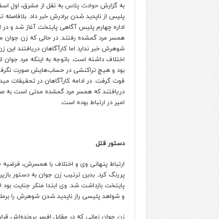
به گزارش
حوادث پلاس
به نقل از مشرق، اول اسفن
پلیس از ناپدید شدن برادرش خبر داد. بلافاصله 
اداره چهارم پلیس آگاهی پایتخت آغاز شد و در ا
همسر مرد گمشده رفتند. در حالی که زن جوان م
شوهرش خبر ندارد اما کارآگاهان دریافتند این ز
اختلاف داشته است. باتوجه به اینکه مرد جوان از
بود و هیچ تراکنشی در حساب‌هایش صورت نگرفته
قوت گرفت. در ادامه کارآگاهان در تحقیقات مید
دریافتند که همسر مرد گمشده مدتی است به صور
امیر در ارتباط بوده است.
دستور قتل
ارتباط پنهانی وی و اختلاف با همسرش، فرضیه ق
پررنگ کرد. بدین ترتیب زن جوان به دستور بازپ
پایتخت بازداشت شد. وی ابتدا منکر جنایت بود ام
و شواهد پلیسی راز ناپدید شدن شوهرش را برملا 
زن جوان زمانی که در مقابل افسر پرونده‌اش ق