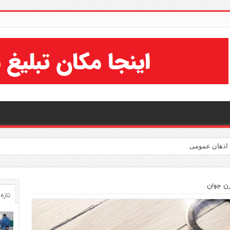
زن جوان
تازه