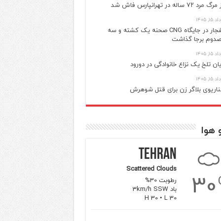
گ مرد ۷۲ ساله در تهرانپارس فاش شد
 ۱۵, ۱۴۰۵
انفجار در جایگاه CNG صحنه یک کشته و سه
دوم برجا گذاشت
 ۱۵, ۱۴۰۵
یان تلخ یک نزاع خانوادگی در دورود
 ۱۵, ۱۴۰۵
اریوی بلاگر زن برای قتل شوهرش
 هوا
Tehran
Scattered Clouds
30
رطوبت 30%
باد 3km/h SSW
H 30 • L 30