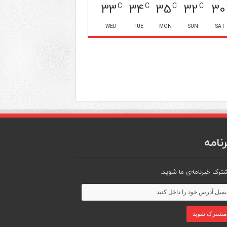
33
34
35
32
30
C
C
C
C
WED
TUE
MON
SUN
SAT
نامه
ترک خبرنامه‌ی ما شوید.