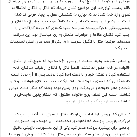
میدانی آغاز کردند. اما هیچ‌گونه آثار ورود به زور یا تخریب در در و پنجره‌های
خانه بدست نیاوردند. این موضوع نشان می‌داد که قاتل یا قاتلان احتمالاً به
نحوی وارد خانه شده‌اند که نیازی به شکستن قفل یا ایجاد خرابی نداشته
است. علاوه بر این، وضعیت داخلی خانه کاملاً مرتب بود و هیچ نشانه‌ای از
به‌هم‌ریختگی یا درگیریدیده نمی‌شد. تنها نکته‌ای که توجه کارآگاهان را
جلب کرد، فقدان طلاها و جواهرات متعلق به زن میانسال بود. این سرقت
هدفمند، فرضیه قتل با انگیزه سرقت را به یکی از محورهای اصلی تحقیقات
تبدیل کرد.
بر اساس شواهد اولیه، جنایت در زمانی رخ داده بود که هیچ‌یک از اعضای
خانواده در خانه حضور نداشتند. ظاهراً قاتل یا قاتلان از غیاب ساکنان خانه
استفاده کرده و نقشه خود را با دقت اجرا کرده بودند. پس از آن بوده است
که هنگامی که اعضای خانواده به خانه بازگشتند، با صحنه‌ای هولناک روبه‌رو
شدند و مادر خانواده را بی‌حرکت روی زمین دیده بودند که دیگر علائم حیاتی
نداشته است. این لحظه برای خانواده مقتول، که انتظار چنین فاجعه‌ای را
نداشتند، بسیار دردناک و غیرقابل باور بود.
در حالی که بررسی اولیه احتمال ارتکاب قتل از سوی یک آشنا را تقویت
می‌کرد، بازپرس پرونده، که نظارت بر تحقیقات را بر عهده دارد، دستورات
جامعی برای پیشبرد پرونده صادر کرد. یکی از این دستورات، بازبینی دقیق
تصاویر دوربین‌های مداربسته اطراف محل قتل بود تا شاید سرنخی از ورود یا