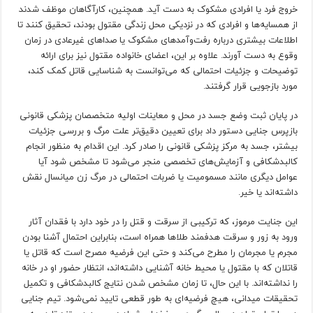
خروج فرد یا افرادی مشکوک به دست آید. همچنین، کارآگاهان موظف شدند
از همسایه‌ها و افرادی که در نزدیکی محل زندگی مقتول بودند، تحقیق کنند تا
اطلاعات بیشتری درباره رفت‌وآمدهای مشکوک یا صداهای غیرعادی در زمان
وقوع به دست آورند. علاوه بر این، اعضای خانواده مقتول نیز برای ارائه
توضیحات و جزئیات احتمالی که می‌توانست به شناسایی قاتل کمک کند،
مورد بازجویی قرار گرفتند.
در پایان ثبت وضع جسد در محل و معاینات اولیه متخصصان پزشکی قانونی
بازپرس جنایی دستور داد برای تعیین دقیق‌تر علت مرگ و بررسی جزئیات
بیشتر، جسد به مرکز پزشکی قانونی را صادر کرد. این اقدام به منظور انجام
کالبدشکافی و آزمایش‌های تخصصی منجر می‌شود تا مشخص شود آیا
عوامل دیگری مانند مسمومیت یا ضربات احتمالی در مرگ زن میانسال نقش
داشته‌اند یا خیر.
این جنایت مرموز، که ترکیبی از سرقت و قتل را در خود دارد با فقدان آثار
ورود به زور و سرقت هدفمند طلاها همراه است، بنابراین احتمال آشنا بودن
مجرم یا مجرمان را مطرح می‌کند و حتی این فرضیه مصرح است که قاتل یا
قاتلان که با مقتول یا محیط خانه آشنایی داشته‌اند، انتظار حضور او در خانه
را نداشته‌اند. با این حال، تا زمان مشخص شدن نتایج کالبدشکافی و تکمیل
تحقیقات میدانی، هیچ فرضیه‌ای به طور قطعی تایید نمی‌شود. تیم جنایی