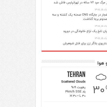
گ مرد ۷۲ ساله در تهرانپارس فاش شد
 ۱۵, ۱۴۰۵
انفجار در جایگاه CNG صحنه یک کشته و سه
دوم برجا گذاشت
 ۱۵, ۱۴۰۵
یان تلخ یک نزاع خانوادگی در دورود
 ۱۵, ۱۴۰۵
اریوی بلاگر زن برای قتل شوهرش
 هوا
Tehran
Scattered Clouds
30
رطوبت 19%
باد 4km/h SSE
H 30 • L 30