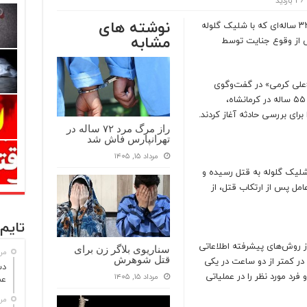
36 بازدید
نوشته های
دستگیری فوری قاتل پدرزن در کرمانشاه؛ جوان ۳۲ ساله‌ای که با شلیک گلوله
مشابه
ت پس از وقوع جنایت توسط
«علی کرمی» در گفت‌وگوی
خود با رسانه‌ها اعلام کرد که پس از قتل یک مرد ۵۵ ساله در کرمانشاه،
رای بررسی حادثه آغاز کردند.
راز مرگ مرد ۷۲ ساله در
تهرانپارس فاش شد
مرداد ۱۵, ۱۴۰۵
 شلیک گلوله به قتل رسیده و
امل پس از ارتکاب قتل، از
تایم 
ز روش‌های پیشرفته اطلاعاتی
سناریوی بلاگر زن برای
مرداد
 در کمتر از دو ساعت در یکی
قتل شوهرش
فرد مورد نظر را در عملیاتی
مرداد ۱۵, ۱۴۰۵
عم
مرداد