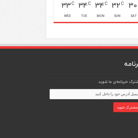
33
34
34
32
30
C
C
C
C
WED
TUE
MON
SUN
SAT
نامه
ترک خبرنامه‌ی ما شوید.