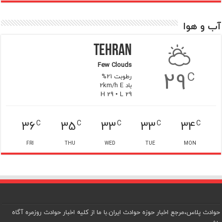
آب و هوا
Tehran
Few Clouds
29
C
رطوبت 21%
باد 2km/h E
H 29 • L 29
36
35
33
33
34
C
C
C
C
C
FRI
THU
WED
TUE
MON
حوادث پلاس،مرجع اخبار حوزه حوادث ایران.با ما از کلیه اخبار حوادث روزمره آگاه