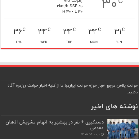
30
C
رطوبت 15%
باد 2km/h SSE
H 30 • L 30
36
34
34
34
31
C
C
C
C
C
THU
WED
TUE
MON
SUN
حوادث پلاس،مرجع اخبار حوزه حوادث ایران.با ما از کلیه اخبار حوادث روزمره آگاه
باشید.
نوشته های اخیر
دستگیری ۶ نفر در بهشهر به اتهام تشویش اذهان
عمومی
مرداد ۱۵, ۱۴۰۵