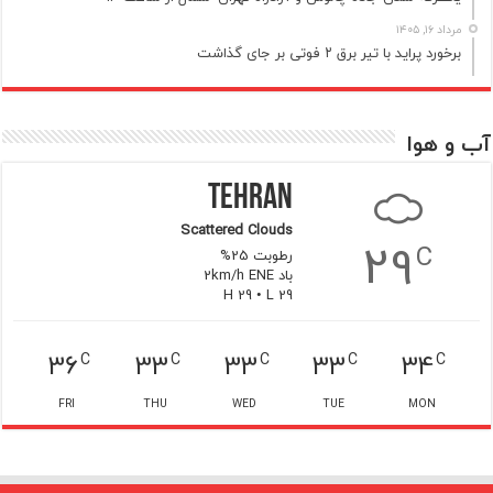
مرداد ۱۶, ۱۴۰۵
برخورد پراید با تیر برق ۲ فوتی بر جای گذاشت
آب و هوا
Tehran
Scattered Clouds
29
C
رطوبت 25%
باد 2km/h ENE
H 29 • L 29
36
33
33
33
34
C
C
C
C
C
FRI
THU
WED
TUE
MON