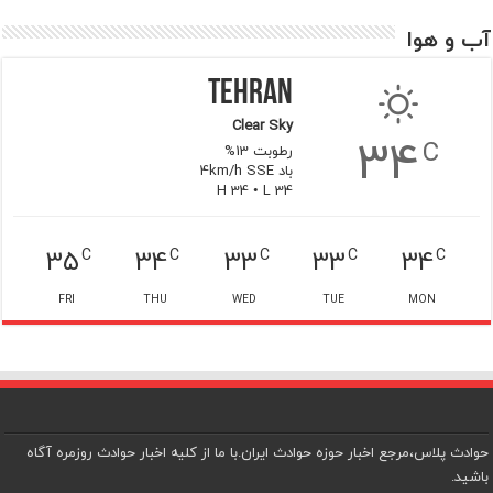
آب و هوا
Tehran
Clear Sky
34
C
رطوبت 13%
باد 4km/h SSE
H 34 • L 34
35
34
33
33
34
C
C
C
C
C
FRI
THU
WED
TUE
MON
حوادث پلاس،مرجع اخبار حوزه حوادث ایران.با ما از کلیه اخبار حوادث روزمره آگاه
باشید.