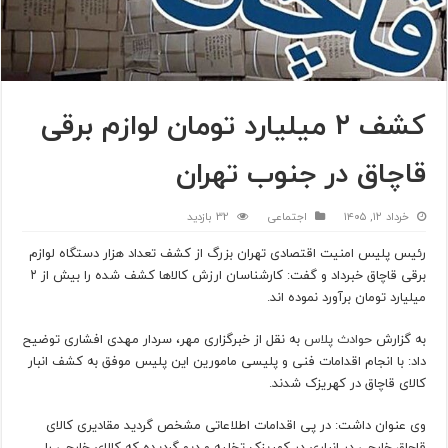
کشف ۲ میلیارد تومان لوازم برقی
قاچاق در جنوب تهران
خرداد ۱۲, ۱۴۰۵
اجتماعی
32 بازدید
رئیس پلیس امنیت اقتصادی تهران بزرگ از کشف تعداد هزار دستگاه لوازم
برقی قاچاق خبرداد و گفت: کارشناسان ارزش کالاها کشف شده را بیش از ۲
میلیارد تومان برآورد نموده اند.
به گزارش
حوادث پلاس
به نقل از خبرگزاری مهر، سردار مهدی افشاری توضیح
داد: با انجام اقدامات فنی و پلیسی مامورین این پلیس موفق به کشف انبار
کالای قاچاق در کهریزک شدند.
وی عنوان داشت: در پی اقدامات اطلاعاتی مشخص گردید مقادیری کالای
قاچاق خارجی در انباری در کهریزک تخلیه و دپو گردیده که کالای خارجی را