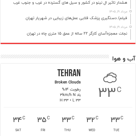
هشدار تاثیر ال نینو در کشور و سیل های گسترده در غرب و جنوب غرب
مرداد ۱۹, ۱۴۰۵
فیلم/ دستگیری پزشک قلابی عمل‌های زیبایی در شهریار تهران
مرداد ۱۹, ۱۴۰۵
نجات معجزه‌آسای کارگر ۲۲ ساله از عمق ۱۵ متری چاه در تهران
آب و هوا
Tehran
Broken Clouds
33
C
رطوبت 14%
باد 3km/h N
H 33 • L 33
34
35
33
32
33
C
C
C
C
C
SAT
FRI
THU
WED
TUE