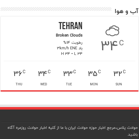
آب و هوا
Tehran
Broken Clouds
34
C
رطوبت 14%
باد 3km/h ENE
H 34 • L 34
36
34
33
35
32
C
C
C
C
C
THU
WED
TUE
MON
SUN
حوادث پلاس،مرجع اخبار حوزه حوادث ایران.با ما از کلیه اخبار حوادث روزمره آگاه
باشید.