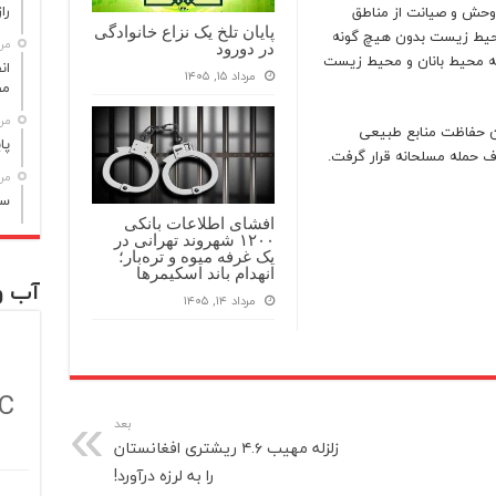
راز مر
‌ وحش و صیانت از مناطق
پایان تلخ یک نزاع خانوادگی
حیط زیست بدون هیچ‌ گونه
مرداد
در دورود
ه محیط‌ بانان و محیط زیست
مرداد ۱۵, ۱۴۰۵
مص
مرداد
ان حفاظت منابع طبیعی
پا
 حمله مسلحانه قرار گرفت.
مرداد
سن
افشای اطلاعات بانکی
۱۲۰۰ شهروند تهرانی در
یک غرفه میوه و تره‌بار؛
انهدام باند اسکیمرها
آب و
مرداد ۱۴, ۱۴۰۵
C
بعد
زلزله مهیب ۴.۶ ریشتری افغانستان
را به لرزه درآورد!