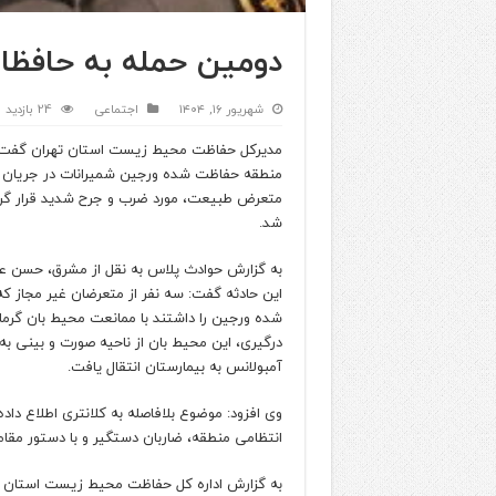
دومین حمله به حافظا
شهریور ۱۶, ۱۴۰۴
اجتماعی
24 بازدید
مدیرکل حفاظت محیط زیست استان تهران گفت: یک
منطقه حفاظت‌ شده ورجین شمیرانات در جریان م
متعرض طبیعت، مورد ضرب و جرح شدید قرار گرف
شد.
به گزارش حوادث پلاس به نقل از مشرق، حسن عب
این حادثه گفت: سه نفر از متعرضان غیر مجاز ک
شده ورجین را داشتند با ممانعت محیط‌ بان گرمابد
درگیری، این محیط‌ بان از ناحیه صورت و بینی ب
آمبولانس به بیمارستان انتقال یافت.
وی افزود: موضوع بلافاصله به کلانتری اطلاع داد
انتظامی منطقه، ضاربان دستگیر و با دستور مقام
به گزارش اداره کل حفاظت محیط زیست استان تهرا