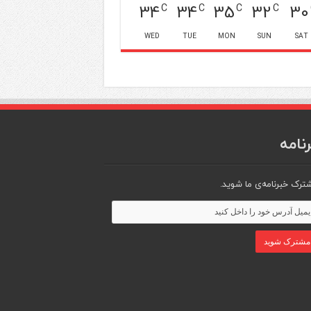
34
34
35
32
30
C
C
C
C
WED
TUE
MON
SUN
SAT
نامه
ترک خبرنامه‌ی ما شوید.