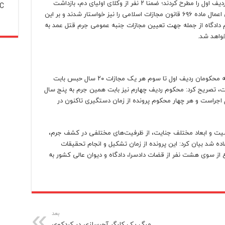
مجازات برای جنبه عمومی اتهام قتل عمد متهم ردیف اول را مطرح کردند؛ ضمنا ۲ نفر از وکلای اولیای دم، بازداشت
C
محکوم علیه ردیف اول تا زمان پرداخت دیه یعنی اعمال ماده ۶۹۶ قانون مجازات اسلامی را نیز خواستار شدند و بر این
ادگاه از جمله جهت تعیین مجازات جنبه عمومی جرم قتل عمد به
خواهد شد.
رییس کل دادگستری استان البرز با یادآوری اینکه محکومان ردیف اول تا سوم هر یک مجازات ۲۰ سال حبس بابت
ت، تصریح کرد: محکوم ردیف چهارم نیز بابت همین جرم به پنج سال
راست و هر چهار محکوم پرونده از زمان دستگیری تاکنون در
حساسیت و ابعاد مختلف جنایت، از ظرفیت‌های مختلفی در کشف جرم،
ده شد بیان کرد: این پرونده از زمان تشکیل و انجام تحقیقات
از سوی هشت نفر از قضات دادسرا، دادگاه و دیوان عالی کشور به
بعد
مرگ یک کارگر آجرسازی در کردکوی