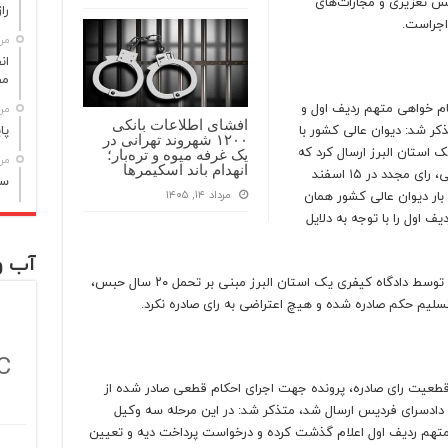
 تعزیری و مجازات‌های
راز مر
اجراست.
مرداد
مص
ام خواهی متهم ردیف اول و
مرداد
افشای اطلاعات بانکی
کر شد: دیوان عالی کشور با
پا
۱۲۰۰ شهروند تهرانی در
ک استان البرز ارسال کرد که
یک غرفه میوه و تره‌بار؛
مرداد
انهدام باند اسکیمرها
پس از رفع نقص و تشکیل مجدد جلسات رسیدگی، رای مجدد در ۱۵ اسفند
سن
 بار دیوان عالی کشور همان
مرداد ۱۴, ۱۴۰۵
ف اول را با توجه به دلایل
آب و
وی افزود: البته یکی از متهمان بعد از صدور حکم توسط دادگاه کیفری یک استان البرز مبنی بر تحمل ۲۰ سال حبس،
سلیم حکم صادره شده و هیچ اعتراضی به رای صادره نکرد.
C
 قطعیت رای صادره، پرونده جهت اجرای احکام قطعی صادر شده از
ادسرای فردیس ارسال شد، متذکر شد: در این مرحله سه وکیل
تهم ردیف اول اعلام گذشت کرده و درخواست پرداخت دیه و تعیین