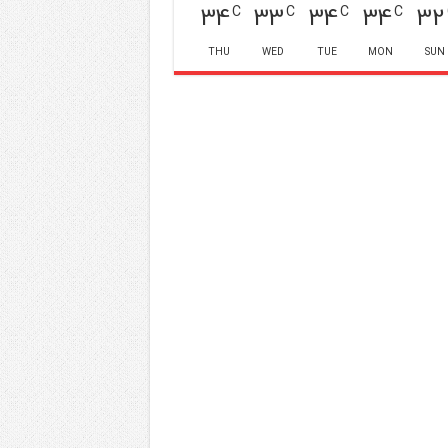
34
33
34
34
32
C
C
C
C
THU
WED
TUE
MON
SUN