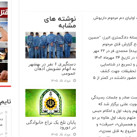
نوشته های
 اولیای دم مرحوم داریوش
مشابه
سانه دادگستری البرز، “حسین
وع گزارش قتل مرحوم
داریوش مهرجویی و همسر وی مرحومه رقیه (وحیده) محمدی فر در ۲۲ مهر
ماه سال ۱۴۰۲ و دستور صریح رییس قوه قضاییه در تاریخ ۲۴ مهرماه ۱۴۰۲
 و تسریع در شناسایی
دستگیری ۶ نفر در بهشهر
به اتهام تشویش اذهان
از تحقیقات جهت کشف
عمومی
موضوع، چهار نفر متهم پرونده که در صحنه قتل حضور داشتند در کمتر از ۵
مرداد ۱۵, ۱۴۰۵
است صادر و جلسات رسیدگی
تایم 
ورت علنی برگزار شد که
فس برای متهم ردیف اول و احکام حبس
مرداد
متهم ردیف اول علاوه بر دو
پایان تلخ یک نزاع خانوادگی
ی و همسرش»، «سرقت» و
عم
در دورود
م «شروع به قتل عمدی»،
مرداد
مرداد ۱۵, ۱۴۰۵