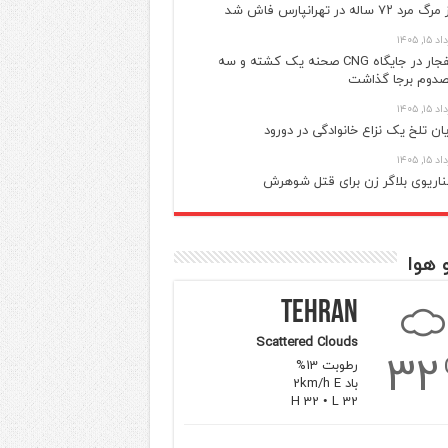
گ مرد ۷۲ ساله در تهرانپارس فاش شد
 ۱۵, ۱۴۰۵
انفجار در جایگاه CNG صحنه یک کشته و سه
دوم برجا گذاشت
 ۱۵, ۱۴۰۵
یان تلخ یک نزاع خانوادگی در دورود
 ۱۵, ۱۴۰۵
اریوی بلاگر زن برای قتل شوهرش
 هوا
Tehran
Scattered Clouds
32
رطوبت 13%
باد 2km/h E
H 32 • L 32