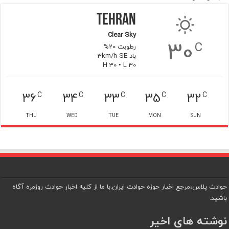
Tehran
Clear Sky
30
C
رطوبت 20%
باد 3km/h SE
H 30 • L 30
36
34
33
35
32
C
C
C
C
C
THU
WED
TUE
MON
SUN
حوادث پلاس،مرجع اخبار حوزه حوادث ایران.با ما از کلیه اخبار حوادث روزمره آگاه
باشید.
نوشته های اخیر