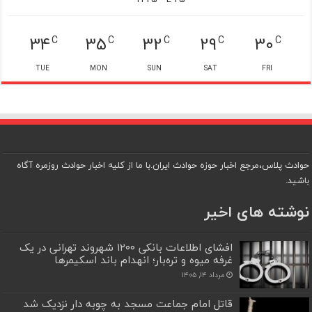
34
35
32
29
30
C
C
C
C
C
TUE
MON
SUN
SAT
FRI
حوادث پلاس،مرجع اخبار حوزه حوادث ایران.با ما از کلیه اخبار حوادث روزمره آگاه
باشید.
نوشته های اخیر
افشای اطلاعات بانکی ۱۲۰۰ شهروند تهرانی در یک
غرفه میوه و تره‌بار؛ انهدام باند اسکیمرها
مرداد ۱۴, ۱۴۰۵
قاتل امام جماعت مسجد به چوبه دار نزدیک شد