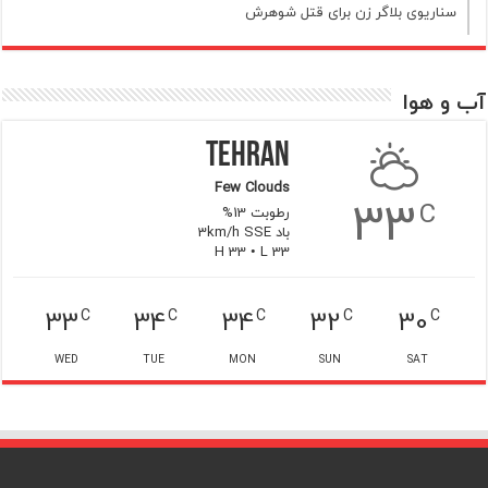
سناریوی بلاگر زن برای قتل شوهرش
آب و هوا
Tehran
Few Clouds
33
C
رطوبت 13%
باد 3km/h SSE
H 33 • L 33
33
34
34
32
30
C
C
C
C
C
WED
TUE
MON
SUN
SAT